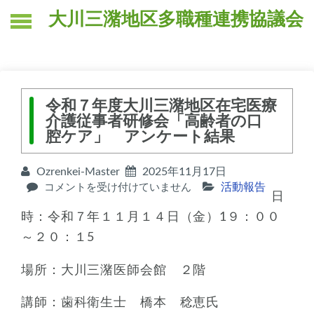
Skip
大川三潴地区多職種連携協議会
to
content
令和７年度大川三潴地区在宅医療
介護従事者研修会「高齢者の口
腔ケア」 アンケート結果
Ozrenkei-Master
2025年11月17日
令
活動報告
コメントを受け付けていません
日
和
７
時：令和７年１１月１４日（金）1９：００
年
～２０：１5
度
大
場所：大川三潴医師会館 ２階
川
三
講師：歯科衛生士 橋本 稔恵氏
潴