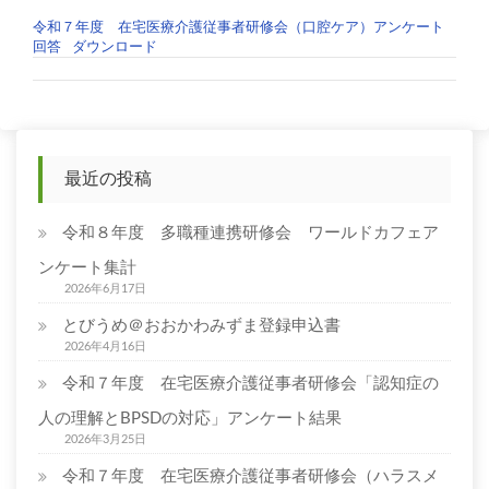
地
令和７年度 在宅医療介護従事者研修会（口腔ケア）アンケート
区
回答
ダウンロード
在
宅
投
医
療
稿
介
護
ナ
最近の投稿
従
ビ
事
令和８年度 多職種連携研修会 ワールドカフェア
者
ゲ
研
ンケート集計
修
ー
2026年6月17日
会
シ
とびうめ＠おおかわみずま登録申込書
「高
2026年4月16日
齢
ョ
者
令和７年度 在宅医療介護従事者研修会「認知症の
ン
の
人の理解とBPSDの対応」アンケート結果
口
2026年3月25日
腔
ケ
令和７年度 在宅医療介護従事者研修会（ハラスメ
ア」