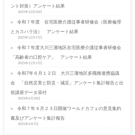
ア
ント対策）アンケート結果
ン
2025年12月24日
ケ
令和７年度 在宅医療介護従事者研修会（医療倫理
ー
ト
とカスハラ法） アンケート結果
結
2025年12月17日
果
令和７年度大川三潴地区在宅医療介護従事者研修会
は
「高齢者の口腔ケア」 アンケート結果
2025年11月17日
令和7年６月１２日 大川三潴地区多職種連携協議
会 「自然災害と防災・減災」アンケート集計報告と出
前講座データ添付
2025年6月18日
令和７年４月２３日開催ワールドカフェの意見集約
書及びアンケート集計報告
2025年4月7日