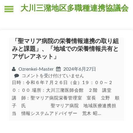
Skip
大川三潴地区多職種連携協議会
to
content
「聖マリア病院の栄養情報連携の取り組
みと課題」、「地域での栄養情報共有と
アザレアネット」
Ozrenkei-Master
2024年6月27日
「聖
コメントを受け付けていません
マ
日時：令和６年７月２６日（金）1９：００～２
リ
０：００ 場所：大川三潴医師会館 ２階 講堂
ア
講 師：聖マリア病院栄養管理室 室長 立野 順
病
子 氏 聖マリア病院 地域医療連携担
院
の
当 情報システムアドバイザー 荒木 昭…
栄
養
情