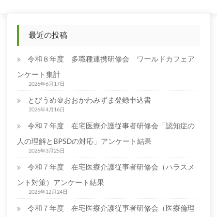
投
報
連
稿
携
最近の投稿
の
の
取
ペ
り
令和８年度 多職種連携研修会 ワールドカフェア
組
ー
ンケート集計
み
2026年6月17日
と
ジ
課
とびうめ＠おおかわみずま登録申込書
送
題」、
2026年4月16日
「地
り
令和７年度 在宅医療介護従事者研修会「認知症の
域
で
人の理解とBPSDの対応」アンケート結果
の
2026年3月25日
栄
令和７年度 在宅医療介護従事者研修会（ハラスメ
養
情
ント対策）アンケート結果
報
2025年12月24日
共
令和７年度 在宅医療介護従事者研修会（医療倫理
有