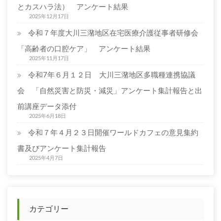
と
とカスハラ法） アンケート結果
ア
2025年12月17日
ザ
令和７年度大川三潴地区在宅医療介護従事者研修会
レ
ア
「高齢者の口腔ケア」 アンケート結果
ネ
2025年11月17日
ッ
令和7年６月１２日 大川三潴地区多職種連携協議
ト」
は
会 「自然災害と防災・減災」アンケート集計報告と出
前講座データ添付
2025年6月18日
令和７年４月２３日開催ワールドカフェの意見集約
書及びアンケート集計報告
2025年4月7日
カテゴリー